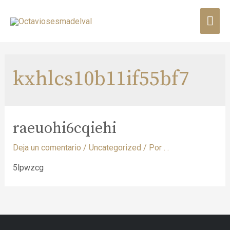
kxhlcs10b11if55bf7
raeuohi6cqiehi
Deja un comentario
/
Uncategorized
/ Por
. .
5lpwzcg