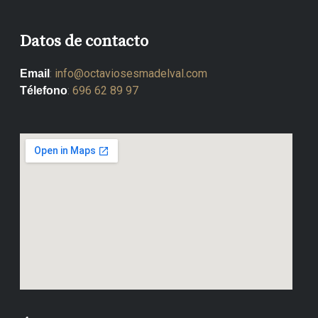
Datos de contacto
:
info@octaviosesmadelval.com
Email
:
696 62 89 97
Télefono