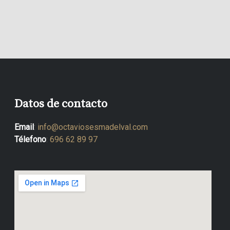
Datos de contacto
Email
:
info@octaviosesmadelval.com
Télefono
:
696 62 89 97