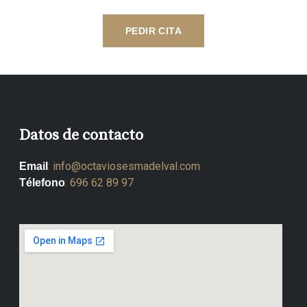
e
PEDIR CITA
s
*
Datos de contacto
:
info@octaviosesmadelval.com
Email
:
696 62 89 97
Télefono