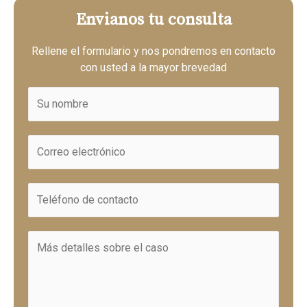
Envianos tu consulta
Rellene el formulario y nos pondremos en contacto
con usted a la mayor brevedad
N
o
m
C
b
o
r
r
e
T
r
*
e
e
l
o
M
é
*
e
f
n
o
s
n
a
o