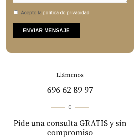
j
*
T
Acepto la
política de privacidad
.
e
é
*
r
ENVIAR MENSAJE
m
i
n
o
s
y
Llámenos
C
o
696 62 89 97
n
d
O
i
c
Pide una consulta GRATIS y sin
i
compromiso
o
n