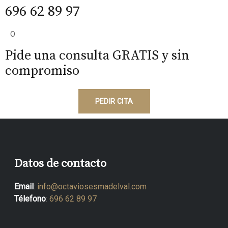
696 62 89 97
O
Pide una consulta GRATIS y sin
compromiso
PEDIR CITA
Datos de contacto
Email
:
info@octaviosesmadelval.com
Télefono
:
696 62 89 97