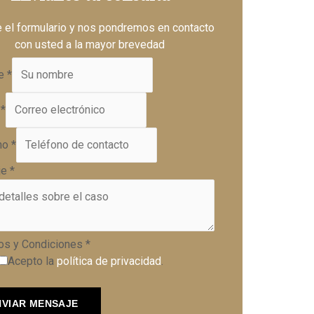
e el formulario y nos pondremos en contacto
con usted a la mayor brevedad
e
*
o
*
no
*
je
*
os y Condiciones
*
Acepto la
política de privacidad
.
NVIAR MENSAJE