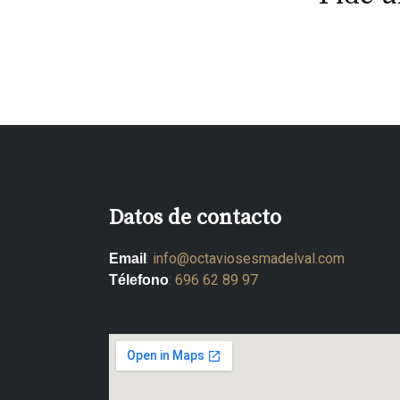
Datos de contacto
:
info@octaviosesmadelval.com
Email
:
696 62 89 97
Télefono