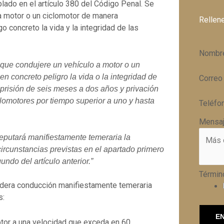
lado en el artículo 380 del Código Penal. Se
 a motor o un ciclomotor de manera
Rellen
 concreto la vida y la integridad de las
Nombr
 que condujere un vehículo a motor o un
n concreto peligro la vida o la integridad de
Corre
prisión de seis meses a dos años y privación
clomotores por tiempo superior a uno y hasta
Teléfo
Mensa
reputará manifiestamente temeraria la
ircunstancias previstas en el apartado primero
ndo del artículo anterior.”
Términ
idera conducción manifiestamente temeraria
s:
E
otor a una velocidad que exceda en 60